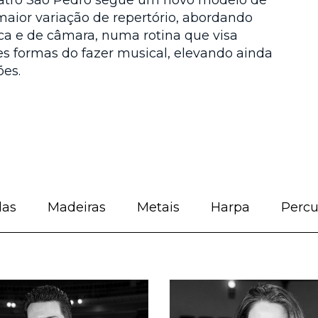
eatro São Pedro segue um novo modelo de
maior variação de repertório, abordando
ca e de câmara, numa rotina que visa
es formas do fazer musical, elevando ainda
ões.
das
Madeiras
Metais
Harpa
Percu