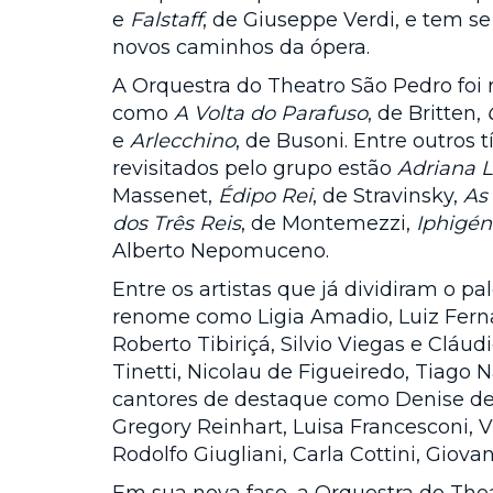
e
Falstaff
, de Giuseppe Verdi, e tem s
novos caminhos da ópera.
A Orquestra do Theatro São Pedro foi 
como
A Volta do Parafuso
, de Britten,
e
Arlecchino
, de Busoni. Entre outros
revisitados pelo grupo estão
Adriana 
Massenet,
Édipo Rei
, de Stravinsky,
As
dos Três Reis
, de Montemezzi,
Iphigén
Alberto Nepomuceno.
Entre os artistas que já dividiram o 
renome como Ligia Amadio, Luiz Fernan
Roberto Tibiriçá, Silvio Viegas e Cláud
Tinetti, Nicolau de Figueiredo, Tiago 
cantores de destaque como Denise de 
Gregory Reinhart, Luisa Francesconi, V
Rodolfo Giugliani, Carla Cottini, Giovan