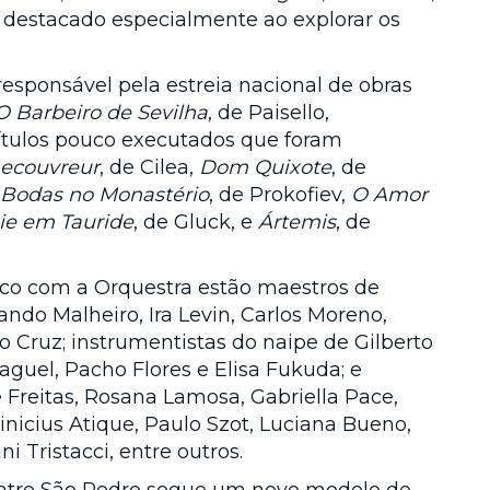
e destacado especialmente ao explorar os
responsável pela estreia nacional de obras
O Barbeiro de Sevilha
, de Paisello,
 títulos pouco executados que foram
Lecouvreur
, de Cilea,
Dom Quixote
, de
 Bodas no Monastério
, de Prokofiev,
O Amor
ie em Tauride
, de Gluck, e
Ártemis
, de
palco com a Orquestra estão maestros de
do Malheiro, Ira Levin, Carlos Moreno,
io Cruz; instrumentistas do naipe de Gilberto
Naguel, Pacho Flores e Elisa Fukuda; e
Freitas, Rosana Lamosa, Gabriella Pace,
inicius Atique, Paulo Szot, Luciana Bueno,
ni Tristacci, entre outros.