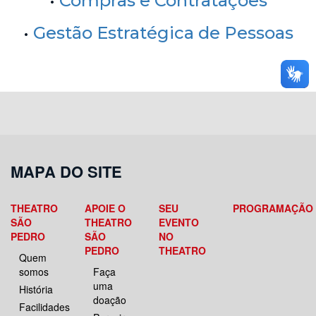
•
Compras e Contratações
•
Gestão Estratégica de Pessoas
MAPA DO SITE
THEATRO
APOIE O
SEU
PROGRAMAÇÃO
SÃO
THEATRO
EVENTO
PEDRO
SÃO
NO
PEDRO
THEATRO
Quem
somos
Faça
uma
História
doação
Facilidades