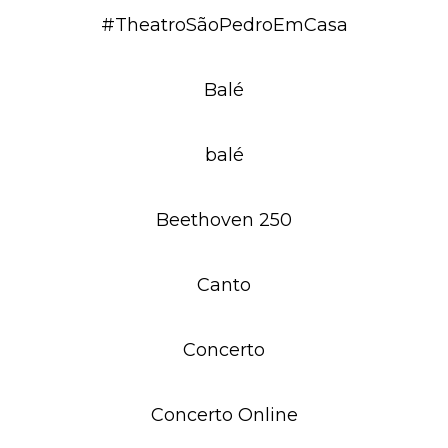
#TheatroSãoPedroEmCasa
Balé
balé
Beethoven 250
Canto
Concerto
Concerto Online