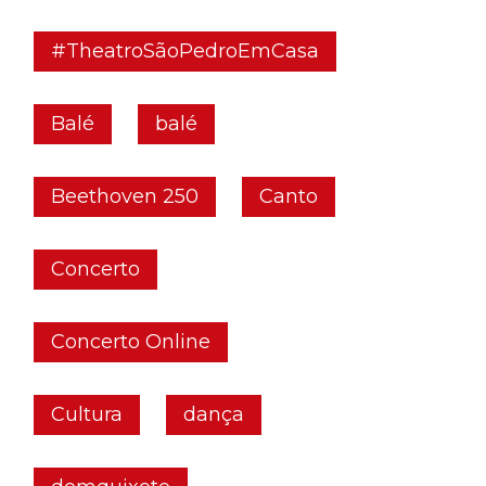
#TheatroSãoPedroEmCasa
Balé
balé
Beethoven 250
Canto
Concerto
Concerto Online
Cultura
dança