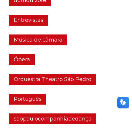
domquixote
Entrevistas
Música de câmara
Ópera
Orquestra Theatro São Pedro
Português
saopaulocompanhiadedança