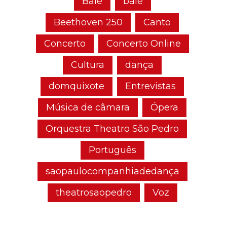
Balé
balé
Beethoven 250
Canto
Concerto
Concerto Online
Cultura
dança
domquixote
Entrevistas
Música de câmara
Ópera
Orquestra Theatro São Pedro
Português
saopaulocompanhiadedança
theatrosaopedro
Voz