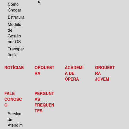
s
Como
Chegar
Estrutura
Modelo
de
Gestão
por OS
Transpar
ência
NOTÍCIAS
ORQUEST
ACADEMI
ORQUEST
RA
A DE
RA
ÓPERA
JOVEM
FALE
PERGUNT
CONOSC
AS
O
FREQUEN
TES
Serviço
de
Atendim