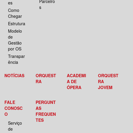
Parceiro
es
s
Como
Chegar
Estrutura
Modelo
de
Gestão
por OS
Transpar
ência
NOTÍCIAS
ORQUEST
ACADEMI
ORQUEST
RA
A DE
RA
ÓPERA
JOVEM
FALE
PERGUNT
CONOSC
AS
O
FREQUEN
TES
Serviço
de