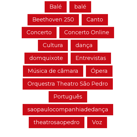
Balé
balé
Beethoven 250
Canto
Concerto
Concerto Online
Cultura
dança
domquixote
Entrevistas
Música de câmara
Ópera
Orquestra Theatro São Pedro
Português
saopaulocompanhiadedança
theatrosaopedro
Voz