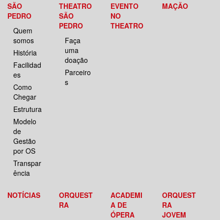
SÃO
THEATRO
EVENTO
MAÇÃO
PEDRO
SÃO
NO
PEDRO
THEATRO
Quem
somos
Faça
uma
História
doação
Facilidad
Parceiro
es
s
Como
Chegar
Estrutura
Modelo
de
Gestão
por OS
Transpar
ência
NOTÍCIAS
ORQUEST
ACADEMI
ORQUEST
RA
A DE
RA
ÓPERA
JOVEM