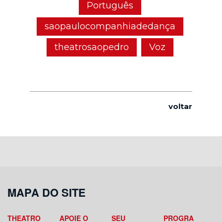
Português
saopaulocompanhiadedança
theatrosaopedro
Voz
voltar
MAPA DO SITE
THEATRO
APOIE O
SEU
PROGRA