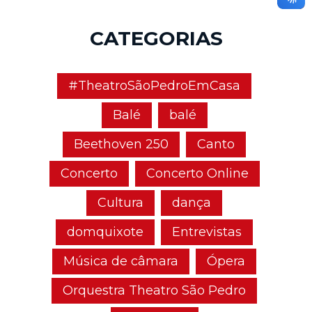
CATEGORIAS
#TheatroSãoPedroEmCasa
Balé
balé
Beethoven 250
Canto
Concerto
Concerto Online
Cultura
dança
domquixote
Entrevistas
Música de câmara
Ópera
Orquestra Theatro São Pedro