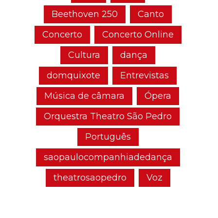
Beethoven 250
Canto
Concerto
Concerto Online
Cultura
dança
domquixote
Entrevistas
Música de câmara
Ópera
Orquestra Theatro São Pedro
Português
saopaulocompanhiadedança
theatrosaopedro
Voz